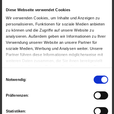
Handelskammer (IHK) Region Stuttgart
Mitglied des Industrieausschusses der IHK
Diese Webseite verwendet Cookies
Region Stuttgart
Wir verwenden Cookies, um Inhalte und Anzeigen zu
personalisieren, Funktionen für soziale Medien anbieten
zu können und die Zugriffe auf unsere Website zu
analysieren. Außerdem geben wir Informationen zu Ihrer
Mitglied in der Wirtschafts- und
Verwendung unserer Website an unsere Partner für
Industrievereinigung (WIV) Stuttgart
soziale Medien, Werbung und Analysen weiter. Unsere
Partner führen diese Informationen möglicherweise mit
Mitglied im Arbeitskreis Baukonstruktion der
weiteren Daten zusammen, die Sie ihnen bereitgestellt
AGI Arbeitsgemeinschaft Industriebau e.V.
haben oder die sie im Rahmen Ihrer Nutzung der Dienste
gesammelt haben.
Einwilligungsauswahl
Notwendig
Mitglied im Unternehmerbeirat der
Hochschule für Technik Stuttgart, Fakultät
Präferenzen
Bauingenieurwesen, Bauphysik und
Wirtschaft
Statistiken